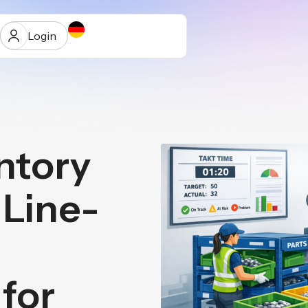
Login
ntory
ur
 Line-
 for