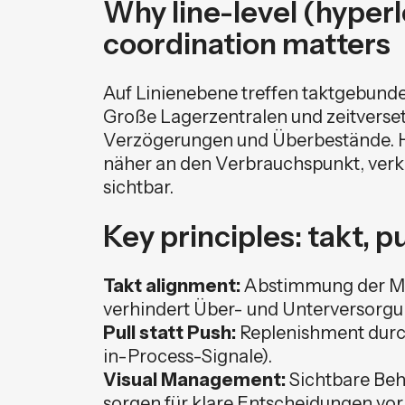
Why line-level (hyperl
coordination matters
Auf Linienebene treffen taktgebunde
Große Lagerzentralen und zeitvers
Verzögerungen und Überbestände. H
näher an den Verbrauchspunkt, verk
sichtbar.
Key principles: takt, pu
Takt alignment:
Abstimmung der Mate
verhindert Über- und Unterversorgu
Pull statt Push:
Replenishment durc
in-Process-Signale).
Visual Management:
Sichtbare Beh
sorgen für klare Entscheidungen vor