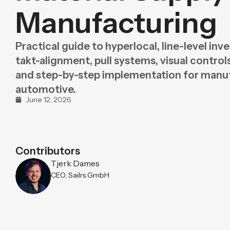
Purpose
BeLean Sense
Manufacturing
Coming soo
Pricing
BeLean Live
Coming soo
Practical guide to hyperlocal, line-level in
takt-alignment, pull systems, visual contro
and step-by-step implementation for manu
automotive.
June 12, 2026
Contributors
Tjerk Dames
CEO, Sailrs GmbH