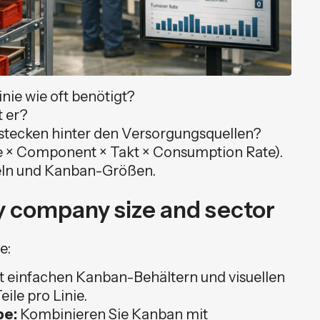
ie wie oft benötigt?
t er?
stecken hinter den Versorgungsquellen?
ine × Component × Takt × Consumption Rate).
egeln und Kanban-Größen.
by company size and sector
e:
t einfachen Kanban-Behältern und visuellen
ile pro Linie.
be:
Kombinieren Sie Kanban mit