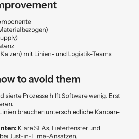
improvement
 Komponente
Materialbezogen)
supply)
atenz
aizen) mit Linien- und Logistik-Teams
how to avoid them
isierte Prozesse hilft Software wenig. Erst
eren.
Linien brauchen unterschiedliche Kanban-
anten:
Klare SLAs, Lieferfenster und
 bei Just-in-Time-Ansätzen.