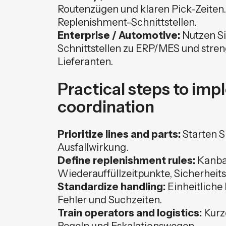
Routenzügen und klaren Pick-Zeiten. 
Replenishment-Schnittstellen.
Enterprise / Automotive:
Nutzen Si
Schnittstellen zu ERP/MES und streng 
Lieferanten.
Practical steps to im
coordination
Prioritize lines and parts:
Starten Si
Ausfallwirkung.
Define replenishment rules:
Kanban
Wiederauffüllzeitpunkte, Sicherheit
Standardize handling:
Einheitliche 
Fehler und Suchzeiten.
Train operators and logistics:
Kurze
Regeln und Eskalationswegen.